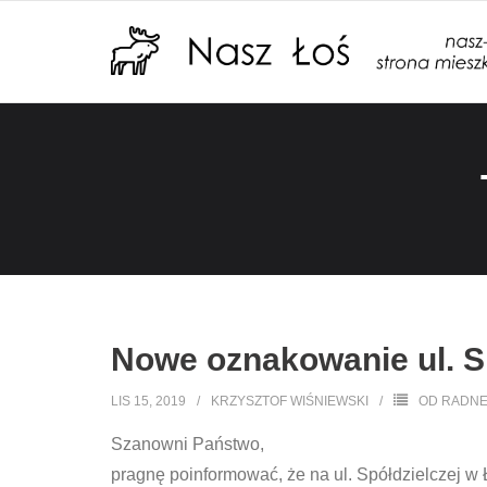
Nowe oznakowanie ul. Sp
LIS 15, 2019
KRZYSZTOF WIŚNIEWSKI
OD RADN
Szanowni Państwo,
pragnę poinformować, że na ul. Spółdzielczej w 