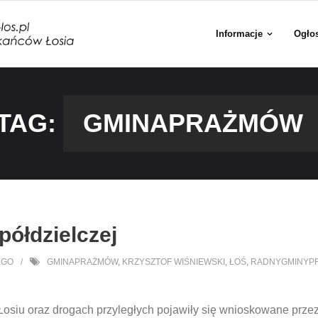
Informacje
Ogło
TAG:
GMINAPRAŻMÓW
ółdzielczej
EGO
GMINAPRAŻMÓW
,
KRZYSZTOF WIŚNIEWSKI
,
ŁOŚ
,
RADNYGMINYP
Łosiu oraz drogach przyległych pojawiły się wnioskowane prze