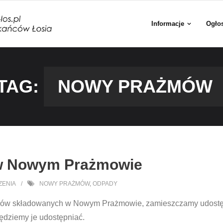
Informacje
Ogło
TAG:
NOWY PRAŻMÓW
 w Nowym Prażmowie
ZENIA
NOWY PRAŻMÓW
,
ODPADY
dów składowanych w Nowym Prażmowie, zamieszczamy udostęp
ędziemy je udostępniać.