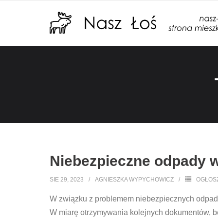
Niebezpieczne odpady
SIE 29, 2023
AGNIESZKA WYPYCHOWICZ
OGŁOS
W związku z problemem niebezpiecznych odpa
W miarę otrzymywania kolejnych dokumentów, b