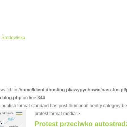
y Środowiska
switch in
/home/klient.dhosting.pl/awypychowic/nasz-los.pl/
5.blog.php
on line
344
us-publish format-standard has-post-thumbnail hentry category-
protest format-media">
Protest przeciwko autostr